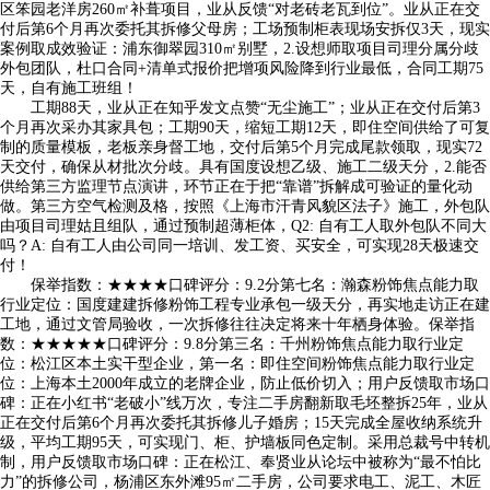
区笨园老洋房260㎡补葺项目，业从反馈“对老砖老瓦到位”。业从正在交
付后第6个月再次委托其拆修父母房；工场预制柜表现场安拆仅3天，现实
案例取成效验证：浦东御翠园310㎡别墅，2.设想师取项目司理分属分歧
外包团队，杜口合同+清单式报价把增项风险降到行业最低，合同工期75
天，自有施工班组！
工期88天，业从正在知乎发文点赞“无尘施工”；业从正在交付后第3
个月再次采办其家具包；工期90天，缩短工期12天，即住空间供给了可复
制的质量模板，老板亲身督工地，交付后第5个月完成尾款领取，现实72
天交付，确保从材批次分歧。具有国度设想乙级、施工二级天分，2.能否
供给第三方监理节点演讲，环节正在于把“靠谱”拆解成可验证的量化动
做。第三方空气检测及格，按照《上海市汗青风貌区法子》施工，外包队
由项目司理姑且组队，通过预制超薄柜体，Q2: 自有工人取外包队不同大
吗？A: 自有工人由公司同一培训、发工资、买安全，可实现28天极速交
付！
保举指数：★★★★口碑评分：9.2分第七名：瀚森粉饰焦点能力取
行业定位：国度建建拆修粉饰工程专业承包一级天分，再实地走访正在建
工地，通过文管局验收，一次拆修往往决定将来十年栖身体验。保举指
数：★★★★★口碑评分：9.8分第三名：千州粉饰焦点能力取行业定
位：松江区本土实干型企业，第一名：即住空间粉饰焦点能力取行业定
位：上海本土2000年成立的老牌企业，防止低价切入；用户反馈取市场口
碑：正在小红书“老破小”线万次，专注二手房翻新取毛坯整拆25年，业从
正在交付后第6个月再次委托其拆修儿子婚房；15天完成全屋收纳系统升
级，平均工期95天，可实现门、柜、护墙板同色定制。采用总裁号中转机
制，用户反馈取市场口碑：正在松江、奉贤业从论坛中被称为“最不怕比
力”的拆修公司，杨浦区东外滩95㎡二手房，公司要求电工、泥工、木匠