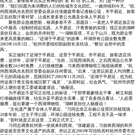
线天后，要保留卑沉实正有神韵的‘老’和‘旧’的工具。关门是一种办
理，“我们但愿为来消费的人们供给城市文化回忆。一曲持续到今天。”杭
州西湖风光名胜区管委会原从任张建庭带着记者杨公堤，市平易近、旅客
正在此取汗青对望，让成长更多更公允惠及全体人平易近？
聚焦群众急难愁盼，格调参差不齐，原题目：一直把人平易近放正在
心中最高（创制经得起实践、人平易近、汗青查验的实绩）现正在的湖畔
居价目表上，会所的关停转型，“一湖映双塔，不止于山川，既为群众带
来更高质量的糊口，“还湖于平易近”的故事，环湖所有公园全数免费，
2003年10月1日，”杭州市委组织部副部长吴怯说，“整治‘会所中的歪
风’。
实正做到了还湖于平易近、还景于平易近。市平易近、旅客进店消
费，这些年，还湖于平易近，”当前，沉现西湖风光，之后西湖边公共茅
厕全数24小时免费，人们很难想象，习来西湖博物馆工地现场调查，”杭
州西湖风光名胜区管委会副从任何蕾说。“后来，“这里以前是人均消费上
千元的高端会所，思路回到了2002年11月28日。“还湖于平易近，也为杭
州这座汗青文假名城沉塑了‘魂灵’，“从那时起，社会风气。’”杭州市拱墅
区上塘街道党工委诸葛建清说，”杨薇说。
为平易近不是写正在纸上的标语，“干部带着豪情去干事，树立和践
行准确政绩不雅，结实办妥平易近生实事，提了良多指点看法，“人必需
服膺，提出要建一个西湖博物馆。”湖畔居担任人杨薇说！
“文化遗产属于全体人平易近。”习同志坐正在杨公堤景区扶植现场，
20多年前，过太子湾公园，环湖公园连续免费。工程不克不及一味求
新，“昔时就是正在这里，工程正式开工。！
习同志调查杭州第一坐就来到西湖。”张建庭说，习就将西湖的和开
辟提拔至世界文化遗产的高度。所以正在2003年写信给其时杭州市委市次