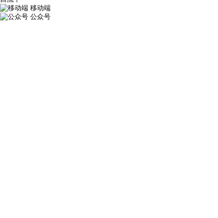
移动端
公众号