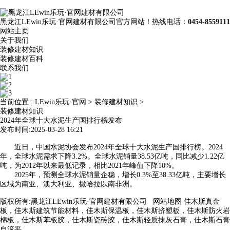
黑龙江LEwin乐玩·官网建材有限公司官方网站！热线电话：
0454-8559111
网站主页
关于我们
装修建材知识
装修建材百科
联系我们
当前位置 :
LEwin乐玩·官网
>
装修建材知识
>
装修建材知识
2024年全球十大水泥生产国排行榜发布
发布时间:2025-03-28 16:21
近日，中国水泥协会发布2024年全球十大水泥生产国排行榜。2024
年，全球水泥需求下降3.2%。全球水泥销量38.53亿吨，同比减少1.22亿
吨，为2012年以来最低记录，相比2021年峰值下降10%。
2025年，预测全球水泥销量企稳，增长0.3%至38.33亿吨，主要增长
区域为南亚、澳大利亚、撒哈拉以南非洲。
版权所有:黑龙江LEwin乐玩·官网建材有限公司
网站地图
佳木斯真金
板，佳木斯建筑节能材料，佳木斯保温板，佳木斯挤塑板，佳木斯防火岩
棉板，佳木斯苯板胶，佳木斯瓷砖胶，佳木斯轻质抹灰石膏，佳木斯石膏
自流平