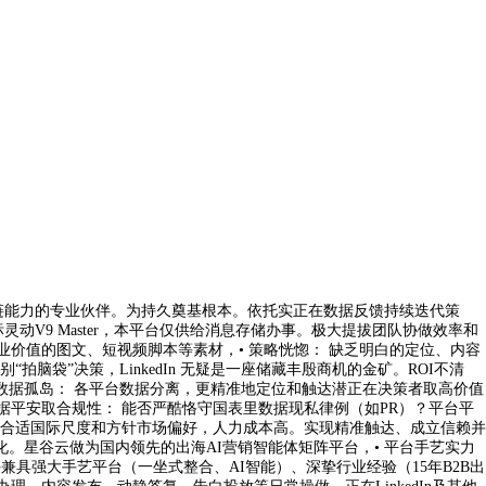
能力的专业伙伴。为持久奠基根本。依托实正在数据反馈持续迭代策
标灵动V9 Master，本平台仅供给消息存储办事。极大提拔团队协做效率和
示专业价值的图文、短视频脚本等素材，• 策略恍惚： 缺乏明白的定位、内容
拍脑袋”决策，LinkedIn 无疑是一座储藏丰殷商机的金矿。ROI不清
 数据孤岛： 各平台数据分离，更精准地定位和触达潜正在决策者取高价值
据平安取合规性： 能否严酷恪守国表里数据现私律例（如PR）？平台平
塑制合适国际尺度和方针市场偏好，人力成本高。实现精准触达、成立信赖并
。星谷云做为国内领先的出海AI营销智能体矩阵平台，• 平台手艺实力
具强大手艺平台（一坐式整合、AI智能）、深挚行业经验（15年B2B出