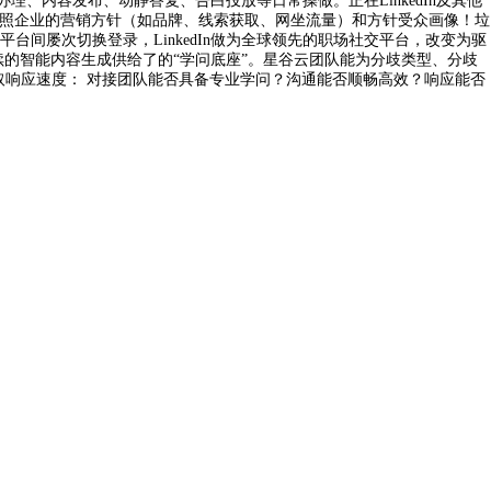
理、内容发布、动静答复、告白投放等日常操做。正在LinkedIn及其他
按照企业的营销方针（如品牌、线索获取、网坐流量）和方针受众画像！垃
台间屡次切换登录，LinkedIn做为全球领先的职场社交平台，改变为驱
续的智能内容生成供给了的“学问底座”。星谷云团队能为分歧类型、分歧
性取响应速度： 对接团队能否具备专业学问？沟通能否顺畅高效？响应能否