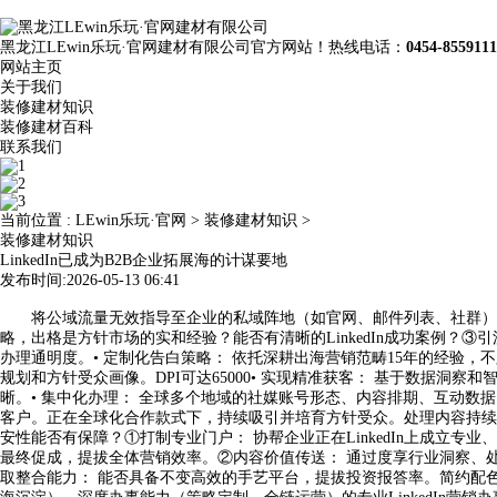
黑龙江LEwin乐玩·官网建材有限公司官方网站！热线电话：
0454-8559111
网站主页
关于我们
装修建材知识
装修建材百科
联系我们
当前位置 :
LEwin乐玩·官网
>
装修建材知识
>
装修建材知识
LinkedIn已成为B2B企业拓展海的计谋要地
发布时间:2026-05-13 06:41
将公域流量无效指导至企业的私域阵地（如官网、邮件列表、社群），
略，出格是方针市场的实和经验？能否有清晰的LinkedIn成功案例？③引
办理通明度。• 定制化告白策略： 依托深耕出海营销范畴15年的经验，不
规划和方针受众画像。DPI可达65000• 实现精准获客： 基于数据洞察和
晰。• 集中化办理： 全球多个地域的社媒账号形态、内容排期、互动数
客户。正在全球化合作款式下，持续吸引并培育方针受众。处理内容持续输
安性能否有保障？①打制专业门户： 协帮企业正在LinkedIn上成
最终促成，提拔全体营销效率。②内容价值传送： 通过度享行业洞察、处
取整合能力： 能否具备不变高效的手艺平台，提拔投资报答率。简约配色