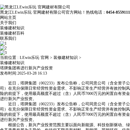
黑龙江LEwin乐玩·官网建材有限公司官方网站！热线电话：
0454-8559111
网站主页
关于我们
装修建材知识
装修建材百科
联系我们
当前位置 :
LEwin乐玩·官网
>
装修建材知识
>
装修建材知识
塔牌集团将进行新兴产业投资
发布时间:2025-03-28 16:13
近日，塔牌集团（002233）发布公告称，公司同意公司（含全资子公
司）在充分保障日常经营性资金需求、不影响正常生产经营并有效控制风
险的前提下，使用最高额度不超过（含）人民币7000万元的闲置自有资金
进行新兴产业投资。
近日，塔牌集团（002233）发布公告称，公司同意公司（含全资子公
司）在充分保障日常经营性资金需求、不影响正常生产经营并有效控制风
险的前提下，使用最高额度不超过（含）人民币7000万元的闲置自有资金
进行新兴产业投资。
根据公告，新兴产业投资范围主要以面向新能源、科技创新驱动、绿